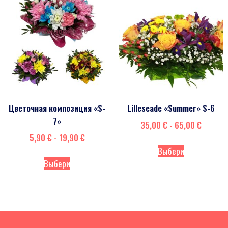
Цветочная композиция «S-
Lilleseade «Summer» S-6
7»
35,00
€
-
65,00
€
5,90
€
-
19,90
€
Выбери
Выбери