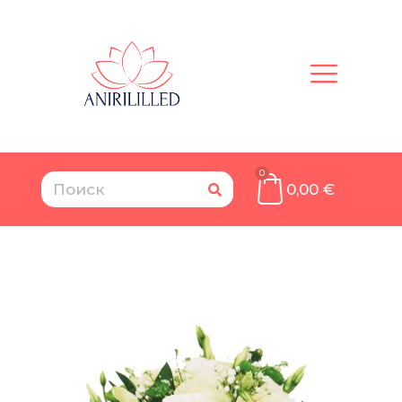
0
0,00
€