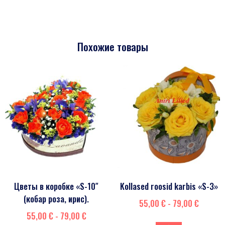
Похожие товары
Цветы в коробке «S-10″
Kollased roosid karbis «S-3»
(кобар роза, ирис).
55,00
€
-
79,00
€
55,00
€
-
79,00
€