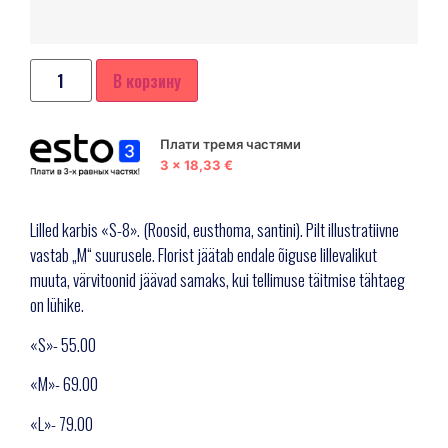
В корзину
Плати тремя частями
3 x 18,33 €
Lilled karbis «S-8». (Roosid, eusthoma, santini). Pilt illustratiivne
vastab „M“ suurusele. Florist jäätab endale õiguse lillevalikut
muuta, värvitoonid jäävad samaks, kui tellimuse täitmise tähtaeg
on lühike.
«S»- 55.00
«M»- 69.00
«L»- 79.00