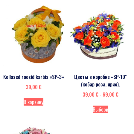
Kollased roosid karbis «SP-3»
Цветы в коробке «SP-10″
(кобар роза, ирис).
39,00
€
39,00
€
-
69,00
€
В корзину
Выбери