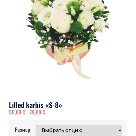
Lilled karbis «S-8»
55,00
€
-
79,00
€
Размер