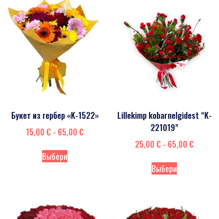
Букет из гербер «K-1522»
Lillekimp kobarnelgidest “K-
221019”
15,00
€
-
65,00
€
25,00
€
-
65,00
€
Выбери
Выбери