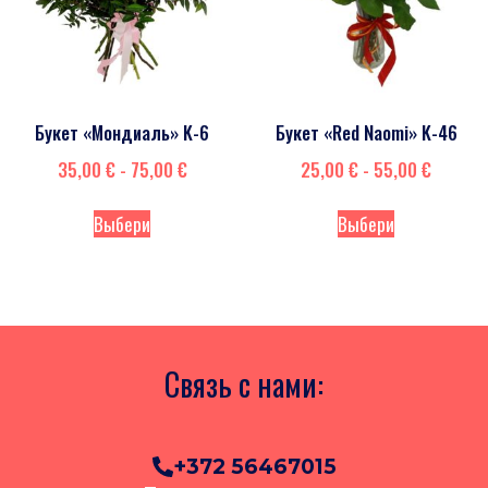
Букет «Мондиаль» K-6
Букет «Red Naomi» K-46
35,00
€
-
75,00
€
25,00
€
-
55,00
€
Выбери
Выбери
Связь с нами:
+372 56467015